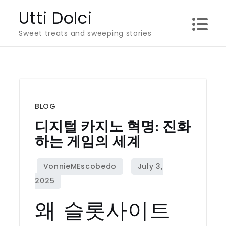
Skip
Utti Dolci
to
Sweet treats and sweeping stories
content
BLOG
디지털 카지노 혁명: 진화
하는 게임의 세계
왜 슬롯사이트