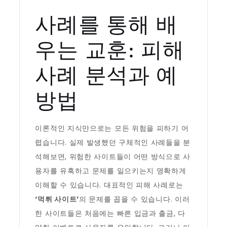
사례를 통해 배
우는 교훈: 피해
사례 분석과 예
방법
이론적인 지식만으로는 모든 위험을 피하기 어
렵습니다. 실제 발생했던 구체적인 사례들을 분
석해보면, 위험한 사이트들이 어떤 방식으로 사
용자를 유혹하고 문제를 일으키는지 명확하게
이해할 수 있습니다. 대표적인 피해 사례로는
‘먹튀 사이트’
의 문제를 꼽을 수 있습니다. 이러
한 사이트들은 처음에는 빠른 입금과 출금, 다