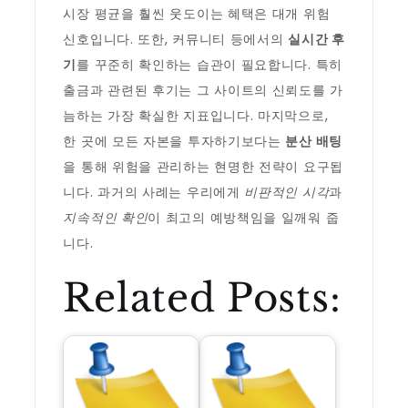
시장 평균을 훨씬 웃도이는 혜택은 대개 위험
신호입니다. 또한, 커뮤니티 등에서의
실시간 후
기
를 꾸준히 확인하는 습관이 필요합니다. 특히
출금과 관련된 후기는 그 사이트의 신뢰도를 가
늠하는 가장 확실한 지표입니다. 마지막으로,
한 곳에 모든 자본을 투자하기보다는
분산 배팅
을 통해 위험을 관리하는 현명한 전략이 요구됩
니다. 과거의 사례는 우리에게
비판적인 시각
과
지속적인 확인
이 최고의 예방책임을 일깨워 줍
니다.
Related Posts: