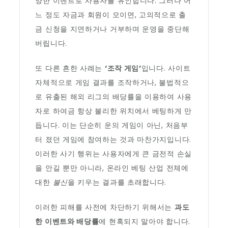
양한 이벤트로 사용자를 유인합니다. 그러나 어
느 정도 자금과 회원이 모이면, 고의적으로 출
금 신청을 지연하거나 거부하며 운영을 중단해
버립니다.
또 다른 흔한 사례는
‘조작 게임’
입니다. 사이트
자체적으로 게임 결과를 조작하거나, 불법적으
로 유출된 해외 리그의 배당률을 이용하여 사용
자로 하여금 항상 불리한 위치에서 베팅하게 만
듭니다. 이는 단순히 운의 게임이 아닌, 처음부
터 졌던 게임에 참여하는 것과 마찬가지입니다.
이러한 사기 행위는 사용자에게 큰 금전적 손실
을 안길 뿐만 아니라, 온라인 베팅 산업 전체에
대한
불신
을 키우는 결과를 초래합니다.
이러한 피해를 사전에 차단하기 위해서는
과도
한 이벤트와 배당률
에 현혹되지 말아야 합니다.