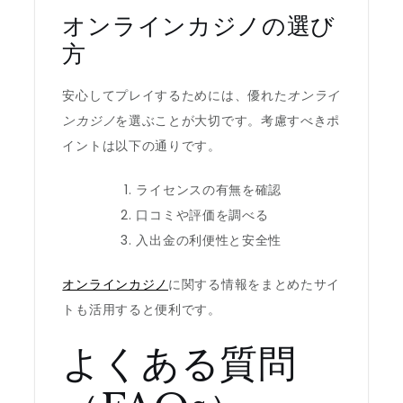
オンラインカジノの選び
方
安心してプレイするためには、優れた
オンライ
ンカジノ
を選ぶことが大切です。考慮すべきポ
イントは以下の通りです。
ライセンスの有無を確認
口コミや評価を調べる
入出金の利便性と安全性
オンラインカジノ
に関する情報をまとめたサイ
トも活用すると便利です。
よくある質問