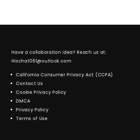
Have a collaboration idea? Reach us at:
Hischat061@outlook.com
California Consumer Privacy Act (CCPA)
Contact Us
Cookie Privacy Policy
DMCA
Privacy Policy
Terms of Use