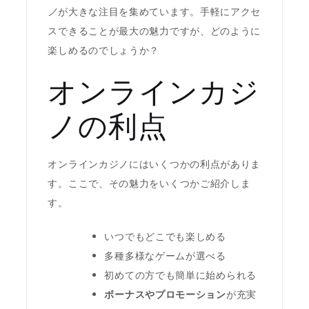
ノ
が大きな注目を集めています。手軽にアクセ
スできることが最大の魅力ですが、どのように
楽しめるのでしょうか？
オンラインカジ
ノの利点
オンラインカジノにはいくつかの利点がありま
す。ここで、その魅力をいくつかご紹介しま
す。
いつでもどこでも楽しめる
多種多様なゲームが選べる
初めての方でも簡単に始められる
ボーナスやプロモーション
が充実