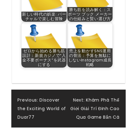
勝ち筋を読み解く：ス
新しい時代の娯楽: バー
ポーツ ブック メーカー
チャルで楽しむ冒険
の仕組みと賢い選び方
ゼロから始める勝ち筋
売上を動かすSNS運用
設計：新規カジノで“入
の骨法：予算を無駄に
金不要ボーナス”を武器
しないInstagram成長
にする
戦略
Post
Previous:
Discover
Next:
Khám Phá Thế
the Exciting World of
Giới Giải Trí Đỉnh Cao
navigation
Duar77
Qua Game Bắn Cá