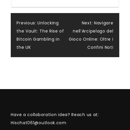
Post
Previous:
Unlocking
Next:
Navigare
the Vault: The Rise of
nell’Arcipelago del
navigation
Bitcoin Gambling in
Gioco Online: Oltre i
the UK
Confini Noti
Have a collaboration idea? Reach us at:
Hischat061@outlook.com