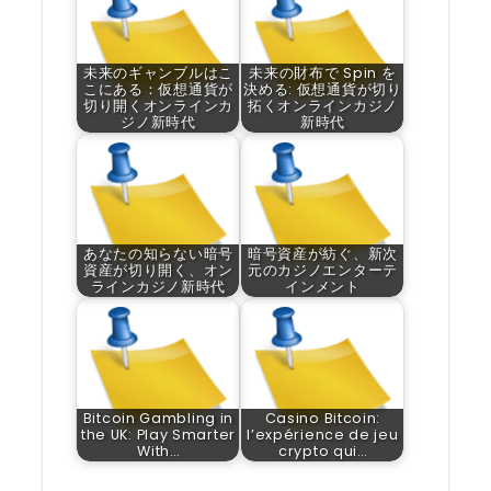
未来のギャンブルはこ
未来の財布で Spin を
こにある：仮想通貨が
決める: 仮想通貨が切り
切り開くオンラインカ
拓くオンラインカジノ
ジノ新時代
新時代
あなたの知らない暗号
暗号資産が紡ぐ、新次
資産が切り開く、オン
元のカジノエンターテ
ラインカジノ新時代
インメント
Bitcoin Gambling in
Casino Bitcoin:
the UK: Play Smarter
l’expérience de jeu
With…
crypto qui…