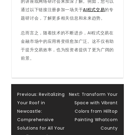
的讲座或网络研讨会来加深了解。例如，您可以
通过以下链接注册参加一场关于
AI程式交易
的专
题研讨会，了解更多相关信息和未来趋势。
总而言之，随着技术的不断进步，AI程式交易在
金融市场中的应用将变得愈加广泛。这不仅有助
于提升交易效率，也为投资者提供了更为广阔的
前景。
Post
Previous:
Revitalizing
Next:
Transform Your
Your Roof in
Space with Vibrant
navigation
Newcastle:
Colors from Hilltop
Comprehensive
Painting Whatcom
Solutions for All Your
County