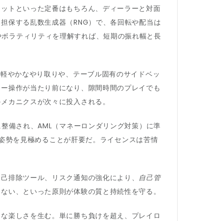
レットといった定番はもちろん、ディーラーと対面
担保する乱数生成器（RNG）で、各回転や配当は
やボラティリティを理解すれば、短期の振れ幅と長
の軽やかなやり取りや、テーブル固有のサイドベッ
ャー操作が当たり前になり、隙間時間のプレイでも
のメカニクスが次々に投入される。
整備され、AML（マネーロンダリング対策）に準
監督姿勢を見極めることが肝要だ。ライセンスは苦情
自己排除ツール、リスク通知の強化により、
自己管
けない、といった原則が体験の質と持続性を守る。
的な楽しさを生む。単に勝ち負けを超え、プレイロ