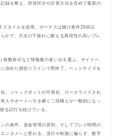
の記録を整え、所得区分や計算方法を含めて最新の
回すスタイルを採用。ボーナスは賭け条件25倍以
滑らかで、月次の下振れに耐える再現性の高いプレ
り枚数表示など情報量の多い台を選ぶ。サイドベ
前に決めた損切りラインで即終了。ベットサイズを
強化、ジャックポットの可視化、ローカライズされ
の有人サポートへ引き継ぐ二段構えが一般的になっ
探る試行を続けている。
ョンの条件、資金管理の原則、そしてプレイ時間の
たエンタメへと変わる。流行や刺激に偏らず、数字