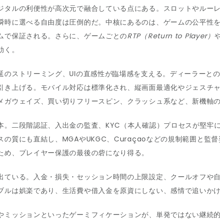
ジタルの利便性が高次元で融合している点にある。スロットやルー
瞬時に選べる自由度は圧倒的だ。中核にあるのは、ゲームの公平性を
ムで保証される。さらに、ゲームごとの
RTP（Return to Player）
効く。
延のストリーミング、UIの直感性が臨場感を支える。ディーラーと
引き上げる。モバイル対応は標準化され、縦画面最適化やジェスチ
メガウェイズ、買い切りフリースピン、クラッシュ系など、新機軸
本。二段階認証、入出金の監査、KYC（本人確認）プロセスが堅牢に
の質にも直結し、MGAやUKGC、Curaçaoなどの規制範囲と
ため、プレイヤー保護の最後の砦になり得る。
出ている。入金・損失・セッション時間の上限設定、クールオフや
ブルは娯楽であり、生活費や借入金を原資にしない、感情で追いか
やミッションといったゲーミフィケーションが、単発ではない継続