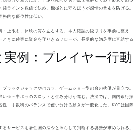
利確ラインを数値で決め、機械的に守るほうが感情の暴走を防げる。
実務的な優位性は低い。
料・上限も、体験の質を左右する。本人確認の段取りを事前に整え
たときに確実に資金を守りきるフローが、長期的な満足度に直結す
と実例：プレイヤー行動
、ブラックジャックやバカラ、ゲームショー型の台の稼働が目立つ
強い低～中ボラのスロットと住み分けが進む。決済では、国内銀行振
名性、手数料のバランスで使い分ける動きが一般化した。KYCは国
するサービスを居住国の法令と照らして判断する姿勢が求められる