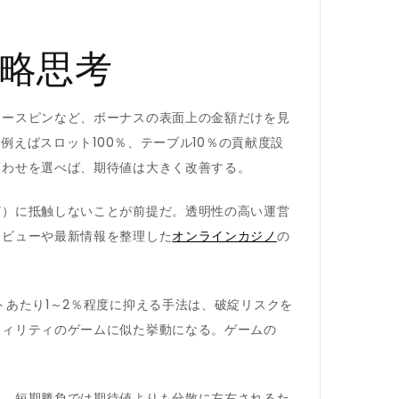
略思考
リースピンなど、ボーナスの表面上の金額だけを見
例えばスロット100％、テーブル10％の貢献度設
合わせを選べば、期待値は大きく改善する。
ど）に抵触しないことが前提だ。透明性の高い運営
レビューや最新情報を整理した
オンラインカジノ
の
あたり1～2％程度に抑える手法は、破綻リスクを
ティリティのゲームに似た挙動になる。ゲームの
る。短期勝負では期待値よりも分散に左右されるた