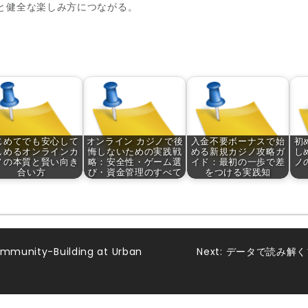
と健全な楽しみ方につながる。
じめてでも安心して
オンライン カジノで後
入金不要ボーナスで始
初
しめるオンラインカ
悔しないための実践戦
める新規カジノ攻略ガ
し
ノの本質と賢い向き
略：安全性・ゲーム選
イド：最初の一歩で差
ノ
合い方
び・資金管理のすべて
をつける実践知
Community-Building at Urban
Next:
データで読み解く