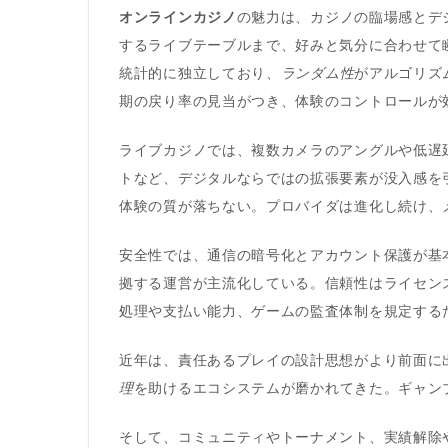
オンラインカジノ
の魅力は、カジノの臨場感とデ
するライブテーブルまで、好みと気分に合わせて
統計的に独立しており、
ランダム性
がアルゴリズ
期の戻り率の見当がつき、体験のコントロールが
ライブカジノでは、複数カメラのアングルや低遅
トなど、デジタルならではの拡張要素が没入感を
体験の質が落ちない。プロバイダは進化し続け、
安全性では、通信の暗号化とアカウント保護が基
拠する運営が主流化している。信頼性はライセンス
処理や支払い能力、ゲームの監査体制を規定する
近年は、責任あるプレイの設計思想がより前面に
理
を助けるエコシステムが磨かれてきた。ギャン
そして、コミュニティやトーナメント、実績解除