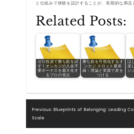
と仕組みで体験を設計することが、長期的な満足
Related Posts:
ゼロ投資で勝ち筋を試
勝ち筋を可視化するオ
は
す！オンカジの入金不
ンカジ スロット最前
楽
要ボーナスを最大化す
線：理論と実践で差を
ジ
るプロの視点
つける
Post
Previous:
Blueprints of Belonging: Leading 
Scale
navigation