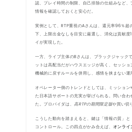
認、プレイ時間の制限、自己排除の仕組みなど、
情報を確認しておくと安心だ。
実例として、RTP重視のAさんは、還元率96％
下、上限出金なしを目安に厳選し、消化は貢献度
イが実現した。
一方、ライブ主体のBさんは、ブラックジャック
ットは高配当だがハウスエッジが高く、セッショ
機械的に戻すルールを併用し、感情を挟まない運
オペレーター側のトレンドとしては、ミッション
た日本語サポートの充実が挙げられる。問い合わ
た。プロバイダは、
高RTPの期間限定版
や買い切
こうした動向を踏まえると、鍵は「情報の質」と
コントロール。この四点がかみ合えば、
オンライ