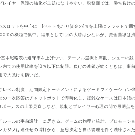
プレイヤー保護の強化が主題になりやすい。税務面では、勝ち負け
超のスロットを中心に、1ベットあたり資金の1％を上限にフラットで
100％の機種で集中。結果として1回の大勝は少ないが、資金曲線は
で基本戦略表の遵守率を上げつつ、テーブル選択と席数、シューの残
ン内での使用比率を10％以下に制限。負けの連鎖が続くときは、事
用で大負けを防いだ。
やレベル制度、期間限定トーナメントによるゲーミフィケーション
せの一次応答はチャットボットで即時化し、複雑なケースは日本語
りボーナスの上限見直しなど、規制とプレイヤー心理の間で最適点を
「ルールの事前設計」に尽きる。ゲームの物理と統計、プロモーシ
ンカジノ
は運任せの博打から、意思決定と自己管理を伴う洗練され