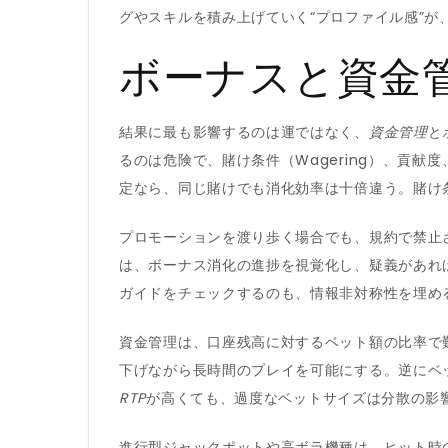
グやスキルを積み上げていく“プロファイル感”が
ボーナスと資金
結果に最も影響するのは運ではなく、
資金管理
と
るのは危険で、賭け条件（Wagering）、貢献
定なら、同じ賭けでも消化効率は十倍違う。賭け
プロモーションを渡り歩く場合でも、規約で禁止
は、ボーナス消化の進捗を視覚化し、疑義があれ
ガイドをチェックするのも、情報非対称性を埋め
資金管理は、口座残高に対するベット額の比率で
下げながら長時間のプレイを可能にする。逆にベ
RTP
が高くても、過度なベットサイズは分散の影
進行型ジャックポットや高ボラ機種は、ヒット時