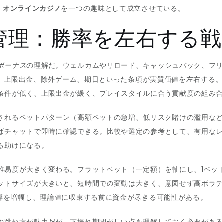
、
オンラインカジノ
を一つの趣味として成立させている。
管理：勝率を左右する戦
ボーナス
の理解だ。ウェルカムやリロード、キャッシュバック、フ
度、上限出金、除外ゲーム、期日といった条項が実質価値を左右する。
条件が低く、上限出金が緩く、プレイスタイルに合う貢献度の組み
されるベットパターン（高額ベットの急増、低リスク賭けの濫用な
ばチャットで即時に確認できる。比較や選定の参考として、有用な
る助けになる。
難易度が大きく変わる。フラットベット（一定額）を軸にし、1ベット
ットサイズが大きいと、短時間での変動は大きく、意図せず高ボラ
響を増幅し、理論値に収束する前に資金が尽きる可能性がある。
の跳ね方が魅力だが、下振れ期間が長い点を理解しておく必要があ