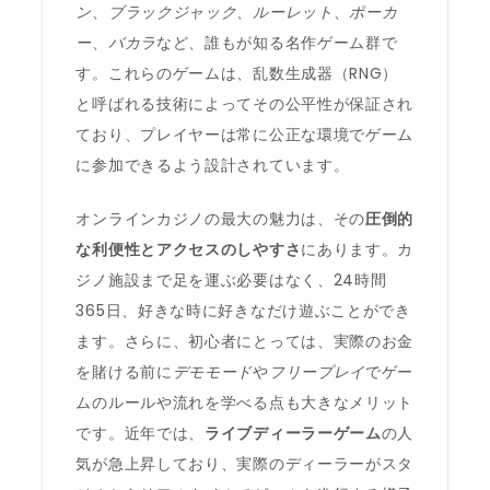
ン
、
ブラックジャック
、
ルーレット
、
ポーカ
ー
、
バカラ
など、誰もが知る名作ゲーム群で
す。これらのゲームは、乱数生成器（RNG）
と呼ばれる技術によってその公平性が保証され
ており、プレイヤーは常に公正な環境でゲーム
に参加できるよう設計されています。
オンラインカジノの最大の魅力は、その
圧倒的
な利便性とアクセスのしやすさ
にあります。カ
ジノ施設まで足を運ぶ必要はなく、24時間
365日、好きな時に好きなだけ遊ぶことができ
ます。さらに、初心者にとっては、実際のお金
を賭ける前に
デモモード
や
フリープレイ
でゲー
ムのルールや流れを学べる点も大きなメリット
です。近年では、
ライブディーラーゲーム
の人
気が急上昇しており、実際のディーラーがスタ