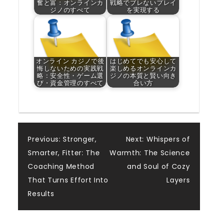
奮と富：オンラインカ
戦略でブレないプレイ
ジノのすべて
を実現する
オンライン カジノで後
はじめてでも安心して
悔しないための実践戦
楽しめるオンラインカ
略：安全性・ゲーム選
ジノの本質と賢い向き
び・資金管理のすべて
合い方
Post
Previous:
Stronger,
Next:
Whispers of
Smarter, Fitter: The
Warmth: The Science
navigation
Coaching Method
and Soul of Cozy
That Turns Effort Into
Layers
Results