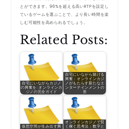
とができます。96%を超える高いRTPを設定し
ているゲームを選ぶことで、より長い時間を楽
しむ可能性を高められるでしょう。
Related Posts:
自宅にいながら賭ける
興奮：オンラインカジ
自宅にいながらカジノ
ノがもたらす新たなエ
の興奮を: オンラインカ
ンターテインメントの
ジノの完全ガイド
形
オンラインカジノで賢
仮想空間が生み出す興
く稼ぐ思考法：数字と