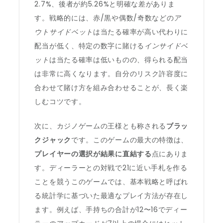
2.7%、後者が約5.26%と明確な差がありま
す。戦略的には、赤/黒や偶数/奇数などの
ア
ウトサイドベット
は当たる確率が高い代わりに
配当が低く、特定の数字に賭ける
インサイドベ
ット
は当たる確率は低いものの、得られる配当
は非常に高くなります。自分のリスク許容度に
合わせて賭け方を組み合わせることが、長く楽
しむコツです。
次に、カジノゲームの王様とも称される
ブラッ
クジャック
です。このゲームの最大の特徴は、
プレイヤーの選択が結果に直結する
点にありま
す。ディーラーとの対戦で21に近い手札を作る
ことを競うこのゲームでは、基本戦略と呼ばれ
る統計学に基づいた最適なプレイ方法が存在し
ます。例えば、手持ちの合計が12〜16でディー