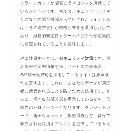
ンラインカジノが
適切なライセンス
を所持して
いるかどうかです。マルタ、キュラソー、イギ
リスなどの認可機関から発行されたライセンス
は、その運営会社が厳格な審査を通過した証で
あり、財務的安定性やゲームの公平性が定期的
に監査されていることを意味します。
次に注目すべきは、
セキュリティ対策
です。個
人情報や金融情報を扱うサービスである以上、
SSL暗号化技術
を採用しているサイトは必須条
件と言えます。これは、あなたのデータが第三
者に傍受されることを防ぐための技術です。さ
らに、様々な
決済方法
を用意しているかも、信
頼性のバロメーターとなります。クレジットカ
ード、電子ウォレット、仮想通貨など、多様で
確立された決済オプションを提供しているサイ