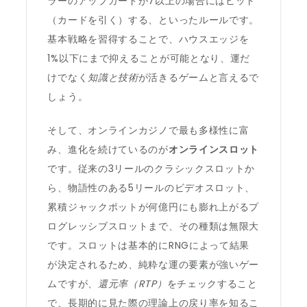
ラーのアップカードが7以上の場合にはヒット
（カードを引く）する、といったルールです。
基本戦略を習得することで、ハウスエッジを
1%以下にまで抑えることが可能となり、運だ
けでなく
知識と技術
が活きるゲームと言えるで
しょう。
そして、オンラインカジノで最も多様性に富
み、進化を続けているのが
オンラインスロット
です。従来の3リールのクラシックスロットか
ら、物語性のある5リールのビデオスロット、
累積ジャックポットが何億円にも膨れ上がるプ
ログレッシブスロットまで、その種類は無限大
です。スロットは基本的にRNGによって結果
が決定されるため、純粋な運の要素が強いゲー
ムですが、
還元率（RTP）
をチェックすること
で、長期的に見た際の理論上の戻り率を知るこ