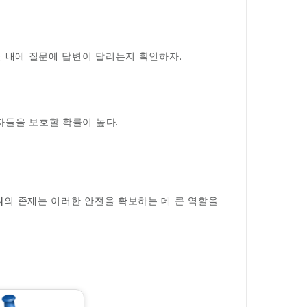
 내에 질문에 답변이 달리는지 확인하자.
자들을 보호할 확률이 높다.
티
의 존재는 이러한 안전을 확보하는 데 큰 역할을