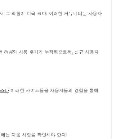
서 그 역할이 더욱 크다. 이러한 커뮤니티는 사용자
의 리뷰
와 사용 후기가 누적됨으로써, 신규 사용자
튀스나
이러한 사이트들을 사용자들의 경험을 통해
전에는 다음 사항을 확인해야 한다: