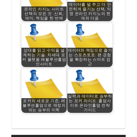
데이터를 덜 주고 더 안
온라인 카지노 사이트
전하게 즐기는 선택, 익
선택의 모든 것: 신뢰,
명 온라인 카지노의 현
재미, 책임을 한 번에
재와 다음
상대를 읽고 수익을 설
데이터와 책임으로 즐기
계하는 기술: 차세대 포
는 스포츠토토: 팬 경험
커 플랫폼 레볼루션홀덤
을 확장하는 스마트 접
인사이트
근
실력과 데이터로 승부하
포커의 새로운 기준, 레
는 포커 라이프: 홀덤사
볼루션홀덤으로 재정의
이트·온라인홀덤 전략
되는 승부의 미학
가이드