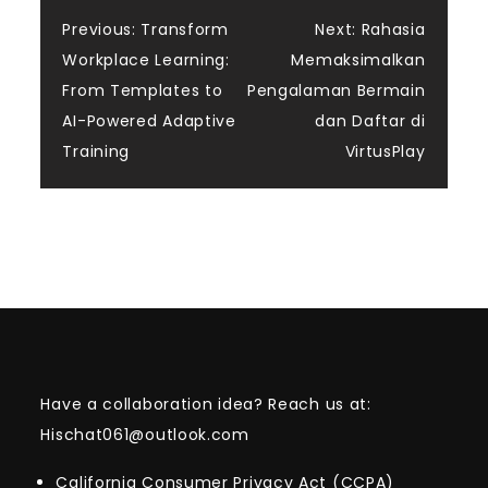
Post
Previous:
Transform
Next:
Rahasia
Workplace Learning:
Memaksimalkan
navigation
From Templates to
Pengalaman Bermain
AI-Powered Adaptive
dan Daftar di
Training
VirtusPlay
Have a collaboration idea? Reach us at:
Hischat061@outlook.com
California Consumer Privacy Act (CCPA)