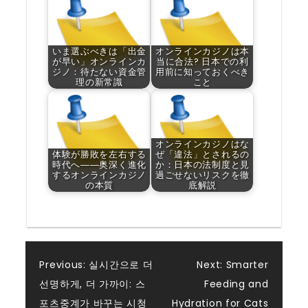
いま選ぶべきは「出金
オンラインカジノは本
が早い」オンラインカ
当に合法? 日本での利
ジノ：待たない資金管
用前に知っておくべき
理の新常識
こと
オンラインカジノはな
体験が勝敗を左右する
ぜ「違法」とされるの
時代へ――奥深く進化
か：日本の法制度と見
するオンラインカジノ
過ごせないリスクを徹
の本質
底解説
Post
Previous:
실시간으로 더
Next:
Smarter
선명하게, 더 가까이: 스
Feeding and
navigation
포츠중계가 바꾸는 시청
Hydration for Cats