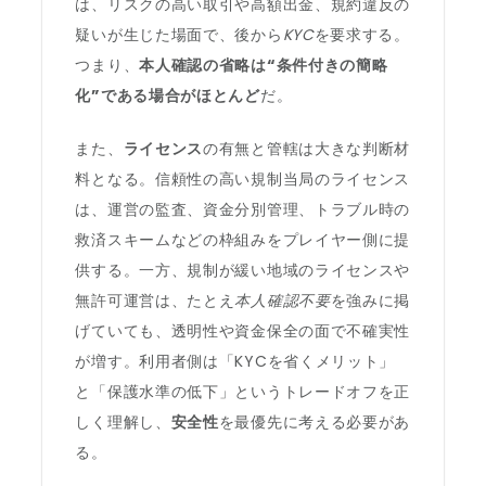
は、リスクの高い取引や高額出金、規約違反の
疑いが生じた場面で、後から
KYC
を要求する。
つまり、
本人確認の省略は“条件付きの簡略
化”である場合がほとんど
だ。
また、
ライセンス
の有無と管轄は大きな判断材
料となる。信頼性の高い規制当局のライセンス
は、運営の監査、資金分別管理、トラブル時の
救済スキームなどの枠組みをプレイヤー側に提
供する。一方、規制が緩い地域のライセンスや
無許可運営は、たとえ
本人確認不要
を強みに掲
げていても、透明性や資金保全の面で不確実性
が増す。利用者側は「KYCを省くメリット」
と「保護水準の低下」というトレードオフを正
しく理解し、
安全性
を最優先に考える必要があ
る。