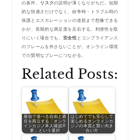
の条件、
リスク
の説明が薄くなりがちだ。短期
的な快適さだけでなく、紛争時・トラブル時の
保護とエスカレーションの道筋まで想像できる
かが、長期的な満足度を左右する。利便性を取
りにいく場合でも、
安全性
とコンプライアンス
のフレームを外さないことが、オンライン環境
での賢明なプレーにつながる。
Related Posts:
最短で遊べる自由と責
はじめてでも安心して
任を両立する「オンラ
楽しめるオンラインカ
インカジノ本人確認不
ジノの本質と賢い向き
要」という選択
合い方