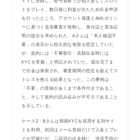
イトに登録し、暗号資産で少額入金してスロッ
トをプレイ。数日後に利益が出たため出金申請
を行ったところ、アカウント保護とAMLポリシ
ーに基づく追加審査が発動し、身分証と居住証
明の提出を求められた。Aさんは「本人確認不
要」の表示から恒久的な免除を想定していた
が、規約には「不審取引・高額出金時には
KYCを実施」と明記されていた。提出完了ま
で出金は保留され、審査期間の想定を超えてス
トレスを抱える結果となった。この事例は、
「不要」の意味があくまで条件付きであるこ
と、そして規約の読み込みが不可欠であること
を示している。
ケース2：Bさんは簡易KYCを採用する別サイ
トを利用。初回はメール登録だけで入金とプレ
イが可能だが、二回目の出金時に、決済手段の