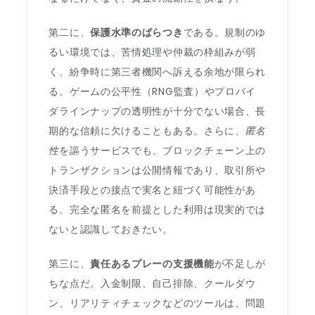
第二に、
保護水準のばらつき
である。規制のゆ
るい環境では、苦情処理や仲裁の枠組みが弱
く、紛争時に第三者機関へ訴える余地が限られ
る。ゲームの公平性（RNG監査）やプロバイ
ダラインナップの透明性が十分でない場合、長
期的な信頼に欠けることもある。さらに、
匿名
性
を謳うサービスでも、ブロックチェーン上の
トランザクションは公開情報であり、取引所や
決済手段との接点で実名と紐づく可能性があ
る。完全な匿名を前提とした利用は現実的では
ないと認識しておきたい。
第三に、
責任あるプレーの支援機能
が不足しが
ちな点だ。入金制限、自己排除、クールダウ
ン、リアリティチェックなどのツールは、問題