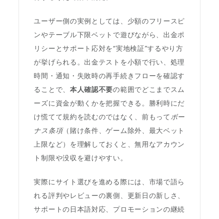
ユーザー側の実例としては、少額のフリースピ
ンやテーブル下限ベットで遊びながら、出金ポ
リシーとサポート応対を“実地検証”するやり方
が挙げられる。出金テストを小額で行い、処理
時間・通知・失敗時の再手続きフローを確認す
ることで、
本人確認不要
の範囲でどこまでスム
ーズに資金が動くかを把握できる。勝利時にだ
け慌てて規約を読むのではなく、前もって
ボー
ナス条項
（賭け条件、ゲーム除外、最大ベット
上限など）を理解しておくと、無用なアカウン
ト制限や没収を避けやすい。
実際にサイト選びを進める際には、市場で語ら
れる評判やレビューの裏側、更新日の新しさ、
サポートの日本語対応、プロモーションの継続