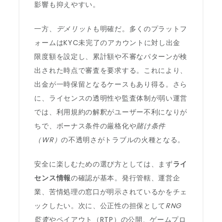
影響も抑えやすい。
一方、
デメリット
も明確だ。多くのプラットフ
ォームはKYC未完了のアカウントに対し出金
限度額を設定し、累計額や不審なパターンが検
出された時点で審査を要求する。これにより、
出金が一時保留となるケースもあり得る。さら
に、ライセンスの透明性や監査体制が弱い運営
では、利用規約の解釈がユーザー不利になりが
ちで、ボーナス条件の厳格化や
賭け条件
（WR）
の不透明さがトラブルの火種となる。
安全に楽しむための選び方としては、まず
ライ
センス情報
の確認が基本。発行管轄、運営企
業、苦情処理の窓口が明示されているかをチェ
ックしたい。次に、公正性の担保として
RNG
監査
やペイアウト（RTP）の公開、ゲームプロ