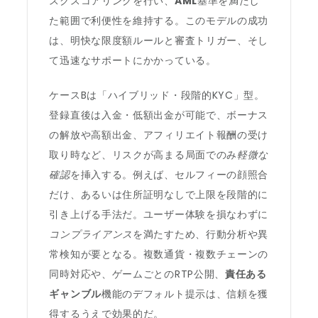
スクスコアリングを行い、
AML
基準を満たし
た範囲で利便性を維持する。このモデルの成功
は、明快な限度額ルールと審査トリガー、そし
て迅速なサポートにかかっている。
ケースBは「ハイブリッド・段階的KYC」型。
登録直後は入金・低額出金が可能で、ボーナス
の解放や高額出金、アフィリエイト報酬の受け
取り時など、リスクが高まる局面でのみ
軽微な
確認
を挿入する。例えば、セルフィーの顔照合
だけ、あるいは住所証明なしで上限を段階的に
引き上げる手法だ。ユーザー体験を損なわずに
コンプライアンス
を満たすため、行動分析や異
常検知が要となる。複数通貨・複数チェーンの
同時対応や、ゲームごとのRTP公開、
責任ある
ギャンブル
機能のデフォルト提示は、信頼を獲
得するうえで効果的だ。