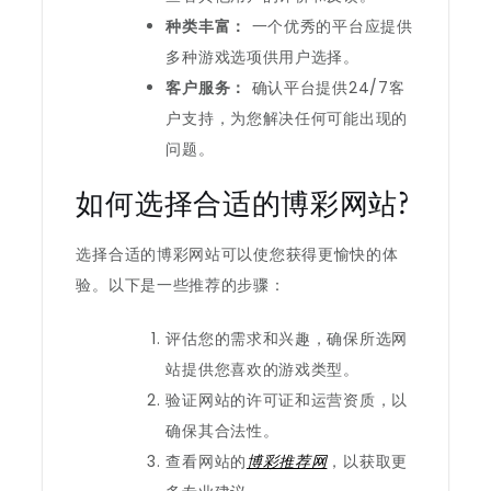
种类丰富：
一个优秀的平台应提供
多种游戏选项供用户选择。
客户服务：
确认平台提供24/7客
户支持，为您解决任何可能出现的
问题。
如何选择合适的博彩网站?
选择合适的博彩网站可以使您获得更愉快的体
验。以下是一些推荐的步骤：
评估您的需求和兴趣，确保所选网
站提供您喜欢的游戏类型。
验证网站的许可证和运营资质，以
确保其合法性。
查看网站的
博彩推荐网
，以获取更