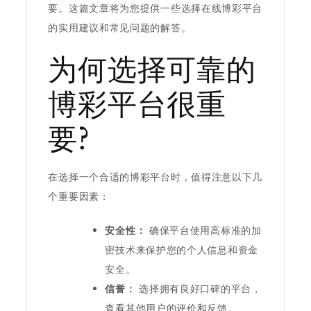
要。这篇文章将为您提供一些选择在线博彩平台
的实用建议和常见问题的解答。
为何选择可靠的
博彩平台很重
要?
在选择一个合适的博彩平台时，值得注意以下几
个重要因素：
安全性：
确保平台使用高标准的加
密技术来保护您的个人信息和资金
安全。
信誉：
选择拥有良好口碑的平台，
查看其他用户的评价和反馈。