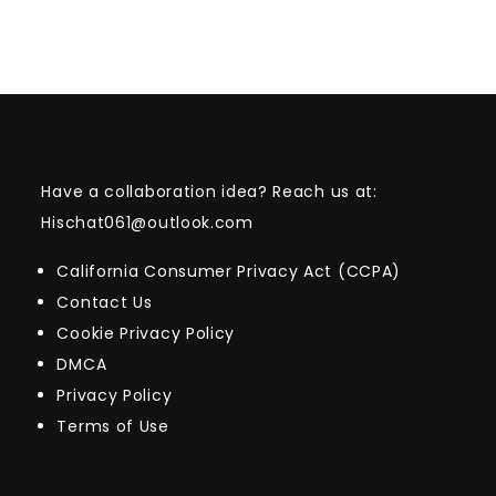
Have a collaboration idea? Reach us at:
Hischat061@outlook.com
California Consumer Privacy Act (CCPA)
Contact Us
Cookie Privacy Policy
DMCA
Privacy Policy
Terms of Use