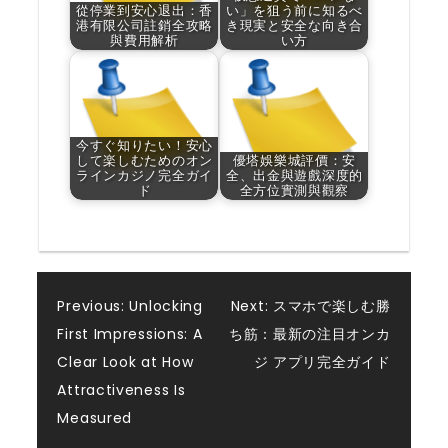
從停業到安心退出：香
い」を狙う前に知るべ
港有限公司註銷全攻略
き現実と安全な向き合
與費用解析
い方
今すぐ知りたい！安心
して楽しむためのオン
優塔娛樂城評價：安
ラインカジノ完全ガイ
全、出金與遊戲深度的
ド
全方位實測與觀察
Post
Previous:
Unlocking
Next:
スマホで楽しむ勝
First Impressions: A
ち筋：最新の注目
オンカ
navigation
Clear Look at How
ジ アプリ
完全ガイド
Attractiveness Is
Measured