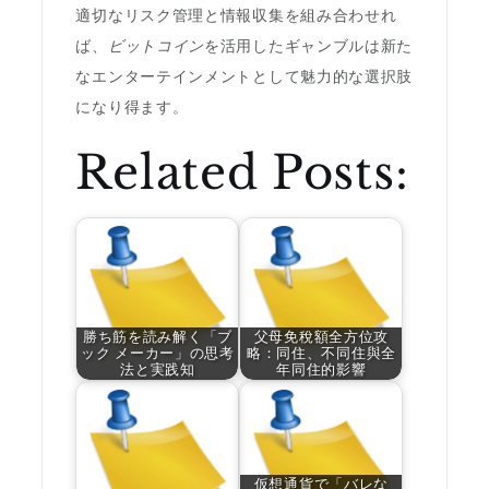
適切なリスク管理と情報収集を組み合わせれ
ば、
ビットコイン
を活用したギャンブルは新た
なエンターテインメントとして魅力的な選択肢
になり得ます。
Related Posts:
勝ち筋を読み解く「ブ
父母免稅額全方位攻
ック メーカー」の思考
略：同住、不同住與全
法と実践知
年同住的影響
仮想通貨で「バレな