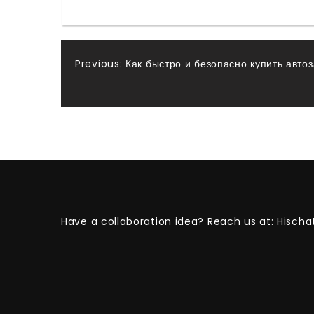
Post
Previous:
Как быстро и безопасно купить авто
navigation
Have a collaboration idea? Reach us at:
Hischa