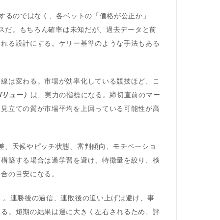
憂するのではなく、各ベットの「価格が公正か」
ラスだ。もちろん確率は未知だが、過去データと前
られる設計にする。ケリー基準のような手法もある
曲線は変わる。市場が効率化している競技ほど、こ
バリュー）
は、実力の指標になる。締切直前のマー
、見立ての質が市場平均を上回っている可能性が高
差、天候やピッチ状態、審判傾向、モチベーショ
を構築する場合は過学習を避け、特徴量を絞り、検
具合の目安になる。
く。連勝後の過信、連敗後の追い上げは避け、事
ける。短期の結果は運に大きく左右されるため、評