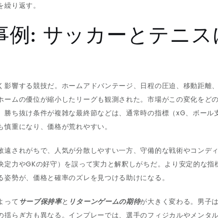
を繰り返す。
例: サッカーとテニ
く影響する競技だ。ホームアドバンテージ、日程の圧迫、移動距離
ホームの優位が縮小したリーグも観測された。市場がこの変化をど
勝ち抜け条件が複雑な最終節などは、通常時の指標（xG、ボール支
も慎重になり、価格が荒れやすい。
敬遠されがちで、人気が分散しやすい一方、守備的な戦術やコンデ
定力やGKの好守）を誤って実力と解釈しがちだ。より安定的な指標
る姿勢が、価格と確率のズレを見つける助けになる。
よって
サーブ保持率
と
リターンゲームの期待
が大きく変わる。男子
の揺らぎ方も異なる。インプレーでは、選手のフィジカルやメンタ