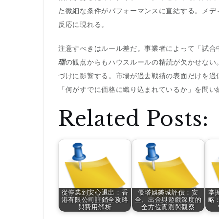
た微細な条件がパフォーマンスに直結する。メデ
反応に現れる。
注意すべきはルール差だ。事業者によって「試合
理
の観点からもハウスルールの精読が欠かせない
づけに影響する。市場が過去戦績の表面だけを過
「何がすでに価格に織り込まれているか」を問い
Related Posts:
從停業到安心退出：香
優塔娛樂城評價：安
掌
港有限公司註銷全攻略
全、出金與遊戲深度的
略
與費用解析
全方位實測與觀察