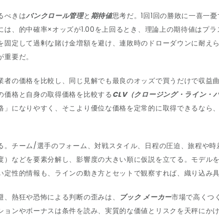
るべきは
バンクロール管理
と
期待値
思考だ。1回1回の勝敗に一喜一
は、的中確率×オッズが1.00を上回るとき、理論上の期待値はプ
を固定して過剰な賭け金増額を避け、連敗時のドローダウンに耐え
が重要だ。
業者の価格を比較し、同じ見解でも最良のオッズで買うだけで収益
の価格と自身の取得価格を比較する
CLV（クロージング・ライン・
格」になりやすく、そこより優位な価格を定常的に取得できるなら
る。チーム/選手のフォーム、対戦スタイル、日程の圧迫、旅程や時
度）などを要素分解し、影響度の大きい順に仮説を立てる。モデル
い定性的情報も、ラインの動き方とセットで観察すれば、織り込み
避、熱狂や恐怖による判断の歪みは、
ブック メーカー
市場で高くつ
ションやボーナスは条件を読み、実質的な価値とリスクを天秤にか