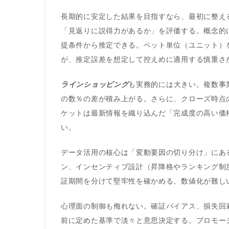
長期的に安定した結果を目指すなら、最初に整え
「見返りに説得力があるか」を評価する。概念的に
提条件から推定できる。ベット単位（ユニット）
が、推定誤差を想定して控えめに適用する慎重さ
ラインショッピング
も実務的には大きい。複数事
の数％の差が積み上がる。さらに、クローズ時点
ケットは最新情報を織り込んだ「完成度の高い価
い。
データ活用の核心は「変動要因の切り分け」にあ
ン、インセンティブ設計（昇降格やランキング制
証期間を分けて堅牢性を確かめる。数値化が難し
心理面の制御も侮れない。確証バイアス、損失回
前に定めた基準で淡々と意思決定する。プロモー