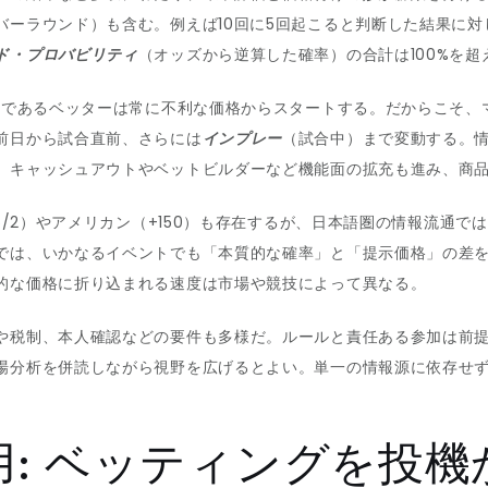
ーラウンド）も含む。例えば10回に5回起こると判断した結果に対し
ド・プロバビリティ
（オッズから逆算した確率）の合計は100%を超
い手であるベッターは常に不利な価格からスタートする。だからこそ
前日から試合直前、さらには
インプレー
（試合中）まで変動する。
。キャッシュアウトやベットビルダーなど機能面の拡充も進み、商
5/2）やアメリカン（+150）も存在するが、日本語圏の情報流通
では、いかなるイベントでも「本質的な確率」と「提示価格」の差
的な価格に折り込まれる速度は市場や競技によって異なる。
や税制、本人確認などの要件も多様だ。ルールと責任ある参加は前
場分析を併読しながら視野を広げるとよい。単一の情報源に依存せ
: ベッティングを投機