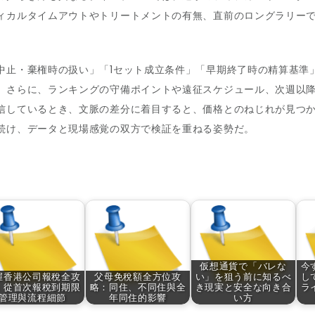
ィカルタイムアウトやトリートメントの有無、直前のロングラリー
中止・棄権時の扱い」「1セット成立条件」「早期終了時の精算基準
。さらに、ランキングの守備ポイントや遠征スケジュール、次週以
信しているとき、文脈の差分に着目すると、価格とのねじれが見つ
続け、データと現場感覚の双方で検証を重ねる姿勢だ。
仮想通貨で「バレな
今
握香港公司報稅全攻
父母免稅額全方位攻
い」を狙う前に知るべ
し
：從首次報稅到期限
略：同住、不同住與全
き現実と安全な向き合
ラ
管理與流程細節
年同住的影響
い方