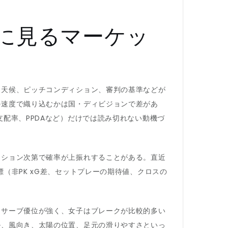
スに見るマーケッ
、天候、ピッチコンディション、審判の基準などが
の速度で織り込むかは国・ディビジョンで差があ
配率、PPDAなど）だけでは読み切れない動機づ
ィション次第で確率が上振れすることがある。直近
（非PK xG差、セットプレーの期待値、クロスの
はサーブ優位が強く、女子はブレークが比較的多い
ル、風向き、太陽の位置、足元の滑りやすさといっ