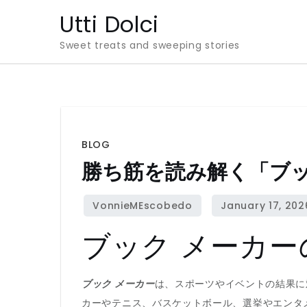
Skip
Utti Dolci
to
Sweet treats and sweeping stories
content
BLOG
勝ち筋を読み解く「ブッ
ブック メーカ
ブック メーカー
は、スポーツやイベントの結果に
カーやテニス、バスケットボール、選挙やエンタ