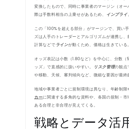
変換したもので、同時に事業者のマージン（オーバ
際は手数料相当の上乗せがあるため、
インプライ
この「100%を超える部分」がマージンで、買
ズは人手のトレーダーとアルゴリズムが連携し、
計算などで
ライン
が動くため、価格は生きている
オッズ表記は小数（1.80など）を中心に、分数（
ッズ」で直感的に扱いやすい。
リスク管理
の観点
や移動、天候、審判傾向など、微細な要因が最終
地域や事業者ごとに規制環境は異なり、年齢制限
カー
に関連する多角的な資料や、各国の規制・市
ある合理と非合理が見えてくる。
戦略とデータ活用