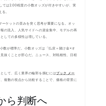
ては2.00程度の小数オッズが付きやすいが、実
える。
、マーケットの歪みを突く思考が重要になる。オッ
情報の流入、人気サイドへの資金集中、モデルの再
品としての多様性は増している。
では小数が標準だ。小数オッズは「払戻＝賭け金×オ
を見抜くことが肝心だ。ニュース、対戦相性、日程
提として、広く業界の輪郭を掴むには
ブック メー
ず、複数の視点から比較することで、価格の背景に
から判断へ