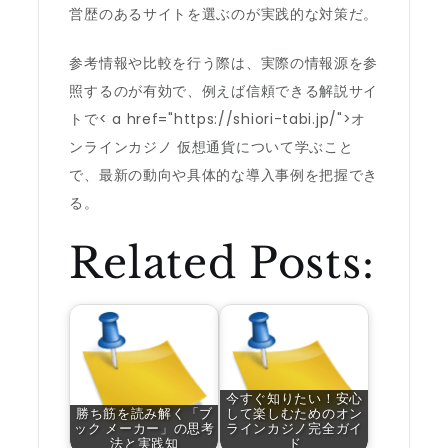
営歴のあるサイトを選ぶのが実践的な対策だ。
参考情報や比較を行う際は、実際の情報源を参
照するのが有効で、例えば信頼できる解説サイ
トで< a href="https://shiori-tabi.jp/">オ
ンラインカジノ 仮想通貨について学ぶこと
で、最新の動向や具体的な導入事例を把握でき
る。
Related Posts:
今すぐ知りたい！安心
勝ち筋を読み解く「ブ
して楽しむためのオン
ック メーカー」の思考
ラインカジノ完全ガイ
法と実践知
ド