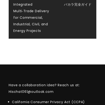
navigation
Integrated
バカラ完全ガイド
Multi‑Trade Delivery
for Commercial,
Industrial, Civil, and
Energy Projects
Have a collaboration idea? Reach us at:
Hischat061@outlook.com
California Consumer Privacy Act (CCPA)