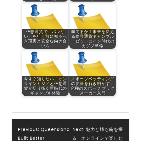
仮想通貨で「バレな
勝てるか？未来を変え
い」を狙う前に知るべ
る暗号通貨ギャンブル
き現実と安全な向き合
— ビットコイン時代の
い方
カジノ革命
今すぐ知りたい！オン
スポーツベッティング
ラインカジノと仮想通
の要諦を解き明かす：
貨が切り拓く新時代の
究極のスポーツ ブック
ギャンブル体験
メーカー入門
Post
Previous:
Queensland
Next:
魅力と勝ち筋を探
Built Better:
る：オンラインで楽しむ