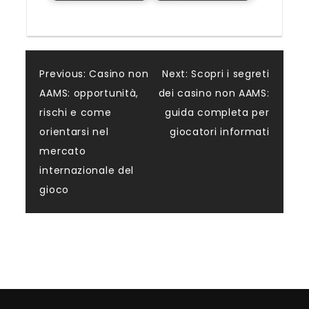
Post
Previous:
Casino non
Next:
Scopri i segreti
AAMS: opportunità,
dei casino non AAMS:
navigation
rischi e come
guida completa per
orientarsi nel
giocatori informati
mercato
internazionale del
gioco