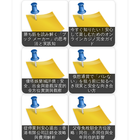
今すぐ知りたい！安心
勝ち筋を読み解く「ブ
して楽しむためのオン
ック メーカー」の思考
ラインカジノ完全ガイ
法と実践知
ド
仮想通貨で「バレな
優塔娛樂城評價：安
い」を狙う前に知るべ
全、出金與遊戲深度的
き現実と安全な向き合
全方位實測與觀察
い方
從停業到安心退出：香
父母免稅額全方位攻
港有限公司註銷全攻略
略：同住、不同住與全
與費用解析
年同住的影響