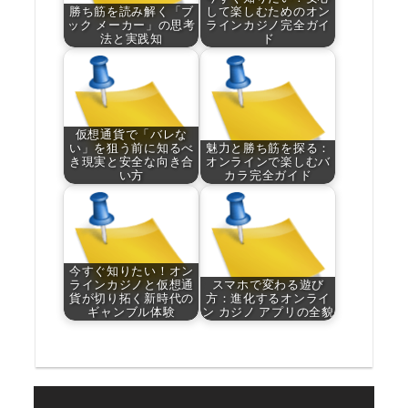
勝ち筋を読み解く「ブ
して楽しむためのオン
ック メーカー」の思考
ラインカジノ完全ガイ
法と実践知
ド
仮想通貨で「バレな
い」を狙う前に知るべ
魅力と勝ち筋を探る：
き現実と安全な向き合
オンラインで楽しむバ
い方
カラ完全ガイド
今すぐ知りたい！オン
ラインカジノと仮想通
スマホで変わる遊び
貨が切り拓く新時代の
方：進化するオンライ
ギャンブル体験
ン カジノ アプリの全貌