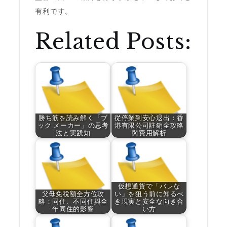
有利です。
Related Posts:
勝ち筋を読み解く「ブ
從停業到安心退出：香
ック メーカー」の思考
港有限公司註銷全攻略
法と実践知
與費用解析
仮想通貨で「バレな
父母免稅額全方位攻
い」を狙う前に知るべ
略：同住、不同住與全
き現実と安全な向き合
年同住的影響
い方