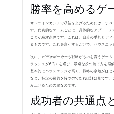
勝率を高めるゲ
オンラインカジノで収益を上げるためには、すべ
す。代表的なゲームごとに、具体的なアプローチ
ことが絶対条件です。これは、自分の手札とディ
るものです。これを遵守するだけで、ハウスエッ
次に、
ビデオポーカー
も戦略がものを言うゲーム
ラッシュが6倍）を選び、最適な役の捨て方を理
基本的にハウスエッジが高く、戦略の余地がほと
など、特定の目的を持つのであれば話は別です。
み上げるための鍵なのです。
成功者の共通点