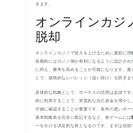
きます。
オンラインカジ
脱却
オンラインカジノで収入を上げるために最初に理
長期的にはカジノ側が有利になるように設計され
に抑え、勝率を高めることが可能になります。最
とで、感情的なレバレッジ（追い掛け）を防ぎま
具体的な戦略として、ボーナスの活用は必須です
的に利用することで、実質的な自己資金を増やし
仔細に確認することが重要です。条件の悪いボー
基本戦略表を完全に暗記するなど、各ゲームには
ーを分ける決定的な差となるのです。まずは信頼