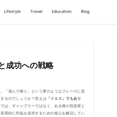
Lifestyle
Travel
Education
Blog
実と成功への戦略
す。「遊んで稼ぐ」という夢のようなフレーズに惹
できるのでしょうか？答えは
「イエス」でもあり
事では、ギャンブラーではなく、ある種の投資家と
、長期的に利益を追求するための核心を解説してい