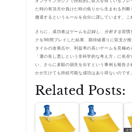
オンラインカジノで持続的に収入を得ているプレ
た時の有頂天や負けた時の焦りから生まれる判断
撤退するというルールを自分に課しています。こ
さらに、成功者はゲームを
記録し、分析する
習慣
クを1時間プレイした結果、期待値通りに収支が
タイルの改善点や、利益率の高いゲームを見極め
「運の良し悪しという非科学的な考え方」に依存
い、さらに多額の損失を出すという事例も報告さ
かが欠けても持続可能な成功はあり得ないのです
Related Posts:
次