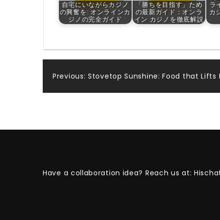
自宅にいながらカジノ
「勝ちを目指す」ため
ラ
の興奮を: オンラインカ
の最新ガイド：オンラ
カ
ジノの完全ガイド
イン カジノを徹底解説
Post
Previous:
Stovetop Sunshine: Food that Lift
navigation
Have a collaboration idea? Reach us at:
Hischa