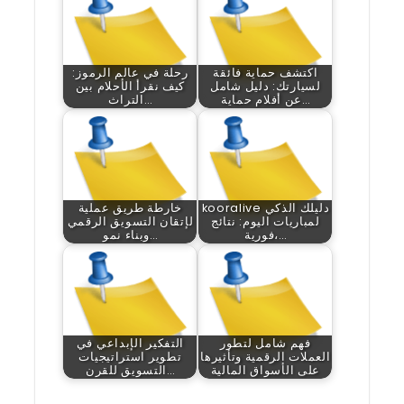
اكتشف حماية فائقة
رحلة في عالم الرموز:
لسيارتك: دليل شامل
كيف نقرأ الأحلام بين
عن أفلام حماية…
التراث…
kooralive دليلك الذكي
خارطة طريق عملية
لمباريات اليوم: نتائج
لإتقان التسويق الرقمي
فورية،…
وبناء نمو…
فهم شامل لتطور
التفكير الإبداعي في
العملات الرقمية وتأثيرها
تطوير استراتيجيات
على الأسواق المالية
التسويق للقرن…